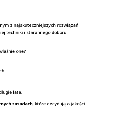
ednym z najskuteczniejszych rozwiązań
ej techniki i starannego doboru
 właśnie one?
ch.
długie lata.
znych zasadach
, które decydują o jakości