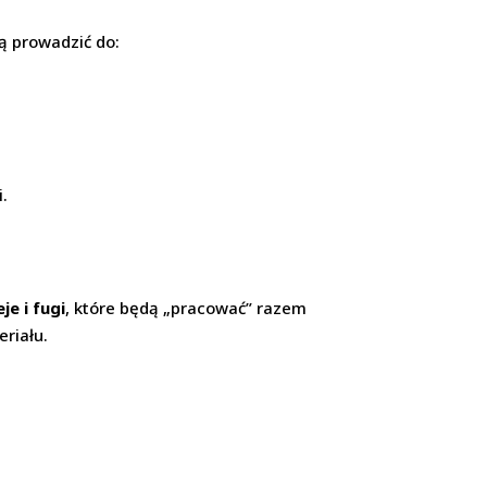
ą prowadzić do:
i.
je i fugi
, które będą „pracować” razem
eriału.