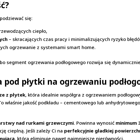
ść?
podziewać się:
przewodzących ciepło,
ych
– skracających czas pracy i minimalizujących ryzyko błędó
cych ogrzewanie z systemami smart home.
 bo segment ogrzewania podłogowego rozwija się dynamicznie i
a pod płytki na ogrzewaniu podło
ze z płytek
, która idealnie współgra z ogrzewaniem podłogo
 To właśnie jakość podkładu – cementowego lub anhydrytowego 
arstwy nad rurkami grzewczymi
. Powinna wynosić
minimum 
ję cieplną. Jeśli zależy Ci na
perfekcyjnie gładkiej powierzch
mującą
, która eliminuje nawet najmniejsze nierówności.