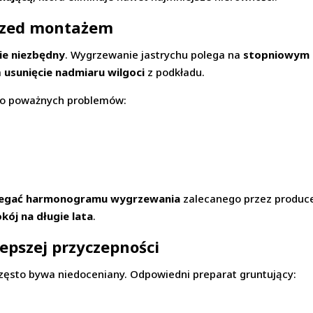
rzed montażem
ie niezbędny
. Wygrzewanie jastrychu polega na
stopniowym 
a
usunięcie nadmiaru wilgoci
z podkładu.
do poważnych problemów:
rzegać harmonogramu wygrzewania
zalecanego przez produce
kój na długie lata
.
epszej przyczepności
często bywa niedoceniany. Odpowiedni preparat gruntujący: