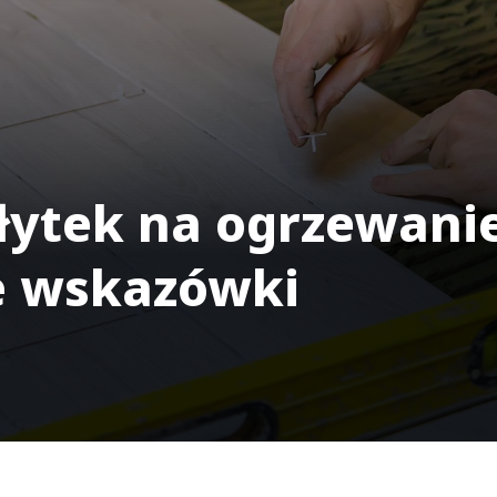
łytek na ogrzewani
e wskazówki