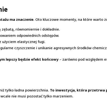
nie
tażu ma znaczenie
. Oto kluczowe momenty, na które warto z
ą zębatą, równomiernie i dokładnie.
chowaniem odpowiednich odstępów.
 użyciem elastycznej fugi.
egularne czyszczenie i unikanie agresywnych środków chemicz
tym lepszy będzie efekt końcowy
– zarówno pod względem este
iż tylko ładna powierzchnia.
To inwestycja, która przetrwa 
I wcale nie musi pozostać tylko marzeniem.