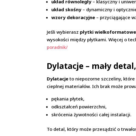
układ równoległy
– klasyczny i uniwer
układ skośny
– dynamiczny i optyczni
wzory dekoracyjne
– przyciągające w
Jeśli wybierasz
płytki wielkoformatow
wysokości między płytkami. Więcej o tec
poradnik/
Dylatacje – mały detal
Dylatacje
to niepozorne szczeliny, któr
cieplnej materiałów. Ich brak może prow
pękania płytek,
odkształceń powierzchni,
skrócenia żywotności całej instalacji.
To detal, który może przesądzić o trwałoś