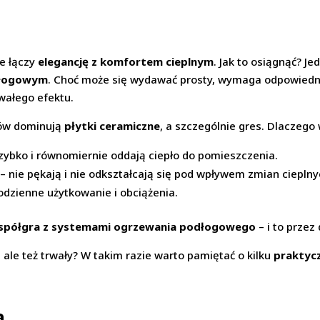
re łączy
elegancję z komfortem cieplnym
. Jak to osiągnąć? J
dłogowym
. Choć może się wydawać prosty, wymaga odpowiedni
wałego efektu.
łów dominują
płytki ceramiczne
, a szczególnie gres. Dlaczego
zybko i równomiernie oddają ciepło do pomieszczenia.
– nie pękają i nie odkształcają się pod wpływem zmian cieplny
odzienne użytkowanie i obciążenia.
 współgra z systemami ogrzewania podłogowego
– i to przez 
, ale też trwały? W takim razie warto pamiętać o kilku
praktyc
a