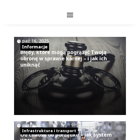
|
paź 16, 2025
Informacje
Błędy, które mogą pogrążyć Twoją
obronę w sprawie karnej – i jak ich
uniknąć
|
paź 13, 2025
Infrastruktura i transport
Od chaosu do porządku – jak system