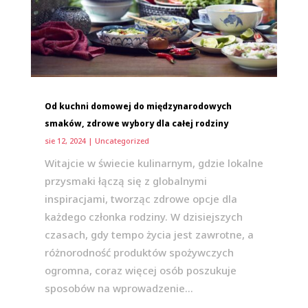
Od kuchni domowej do międzynarodowych
smaków, zdrowe wybory dla całej rodziny
sie 12, 2024
|
Uncategorized
Witajcie w świecie kulinarnym, gdzie lokalne
przysmaki łączą się z globalnymi
inspiracjami, tworząc zdrowe opcje dla
każdego członka rodziny. W dzisiejszych
czasach, gdy tempo życia jest zawrotne, a
różnorodność produktów spożywczych
ogromna, coraz więcej osób poszukuje
sposobów na wprowadzenie...