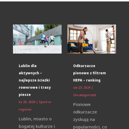
Lublin dla
Odkurzacze
aktywnych –
pionowe z filtrem
najlepsze ścieżki
HEPA – ranking
rowerowe i trasy
sie 23, 2024
|
piesze
Uncategorized
lis 20, 2024
|
Sport w
Pionowe
regionie
odkurzacze
Lublin, miasto o
zyskują na
bogatej kulturze i
popularności, co