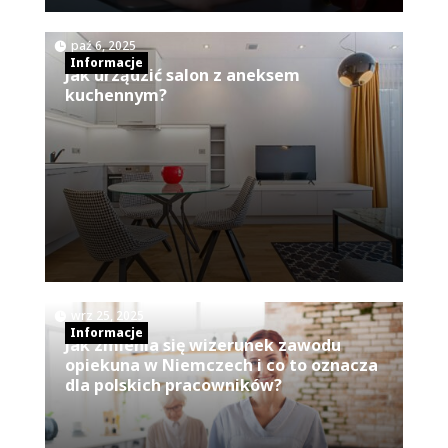
|
paź 6, 2025
Informacje
Jak urządzić salon z aneksem
kuchennym?
|
,
wrz 25, 2025
Informacje
Jak zmienia się wizerunek zawodu
opiekuna w Niemczech i co to oznacza
dla polskich pracowników?