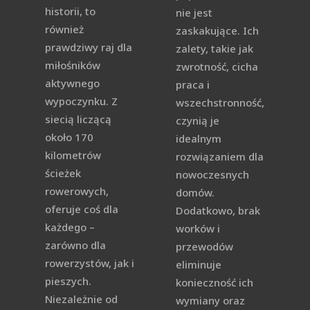
historii, to
nie jest
również
zaskakujące. Ich
prawdziwy raj dla
zalety, takie jak
miłośników
zwrotność, cicha
aktywnego
praca i
wypoczynku. Z
wszechstronność,
siecią liczącą
czynią je
około 170
idealnym
kilometrów
rozwiązaniem dla
ścieżek
nowoczesnych
rowerowych,
domów.
oferuje coś dla
Dodatkowo, brak
każdego –
worków i
zarówno dla
przewodów
rowerzystów, jak i
eliminuje
pieszych.
konieczność ich
Niezależnie od
wymiany oraz