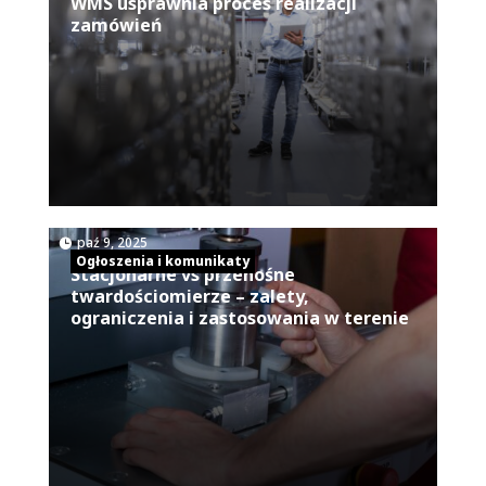
WMS usprawnia proces realizacji
zamówień
|
paź 9, 2025
Ogłoszenia i komunikaty
Stacjonarne vs przenośne
twardościomierze – zalety,
ograniczenia i zastosowania w terenie