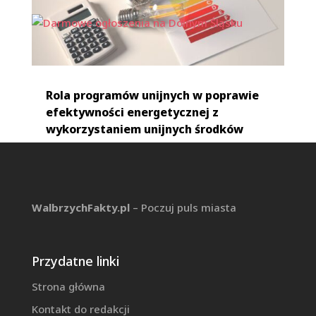
bogactwo wyboru i jakość
maj 8, 2024
|
Informacje
Rola programów unijnych w poprawie
efektywności energetycznej z
wykorzystaniem unijnych środków
lut 26, 2024
|
Informacje
Darmowe ogłoszenia na Dolnym Śląsku
WalbrzychFakty.pl
– Poczuj puls miasta
sty 19, 2024
|
Ogłoszenia i komunikaty
Przydatne linki
Strona główna
Kontakt do redakcji